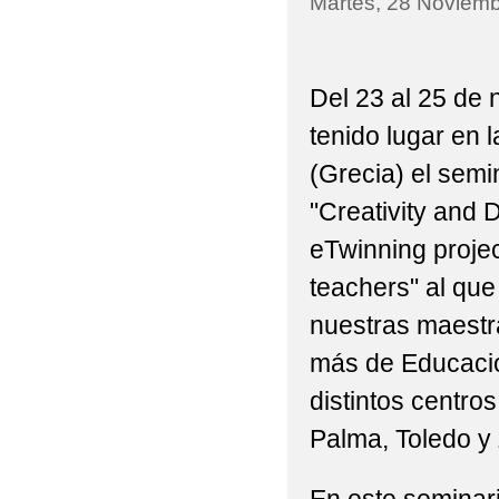
Martes, 28 Noviemb
LEY ORGÁNICA DE P
EDUCAMOSCLM.
Del 23 al 25 de
SORTEO DE LA CESTA
tenido lugar en 
(Grecia) el semin
INFORMACIÓN Y BIBLI
"Creativity and 
VISITA POLICÍA LOC
eTwinning projec
PEC Y PGA
teachers" al que
nuestras maestr
más de Educació
distintos centro
Palma, Toledo y