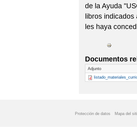
de la Ayuda "
LEY ORGÁNICA DE P
libros indicados
EDUCAMOSCLM.
les haya conced
SORTEO DE LA CESTA
INFORMACIÓN Y BIBLI
Documentos re
VISITA POLICÍA LOC
Adjunto
PEC Y PGA
listado_materiales_curr
Protección de datos
Mapa del sit